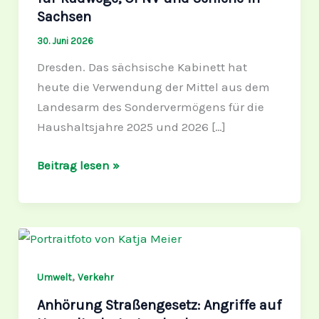
Radwege,
Sachsen
ÖPNV
30. Juni 2026
und
Dresden. Das sächsische Kabinett hat
Schiene
heute die Verwendung der Mittel aus dem
in
Landesarm des Sondervermögens für die
Sachsen
Haushaltsjahre 2025 und 2026 […]
Beitrag lesen »
Anhörung
Straßengesetz:
Angriffe
,
Umwelt
Verkehr
auf
Anhörung Straßengesetz: Angriffe auf
Umweltschutzstandards