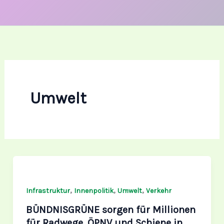
Umwelt
BÜNDNISGRÜNE
sorgen
,
,
,
für
Infrastruktur
Innenpolitik
Umwelt
Verkehr
Millionen
BÜNDNISGRÜNE sorgen für Millionen
für
für Radwege, ÖPNV und Schiene in