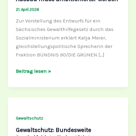
ambitionierter
21. April 2026
werden
Zur Vorstellung des Entwurfs für ein
Sächsisches Gewalthilfegesetz durch das
Sozialministerium erklärt Katja Meier,
gleichstellungspolitische Sprecherin der
Fraktion BÜNDNIS 90/DIE GRÜNEN […]
Beitrag lesen »
Gewaltschutz:
Bundesweite
Dunkelfeldstudie
Gewaltschutz
bestätigt
Gewaltschutz: Bundesweite
Handlungsdruck