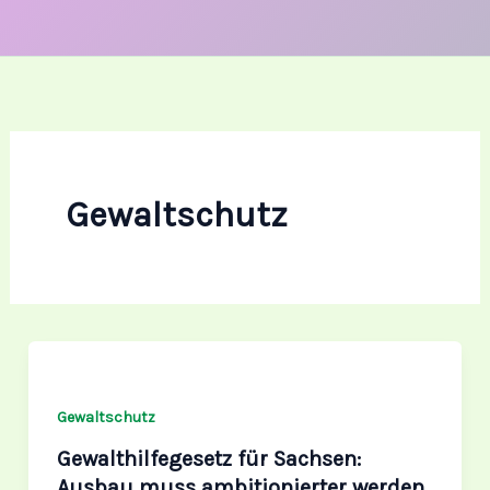
Gewaltschutz
Gewalthilfegesetz
für
Sachsen:
Gewaltschutz
Ausbau
Gewalthilfegesetz für Sachsen:
muss
Ausbau muss ambitionierter werden