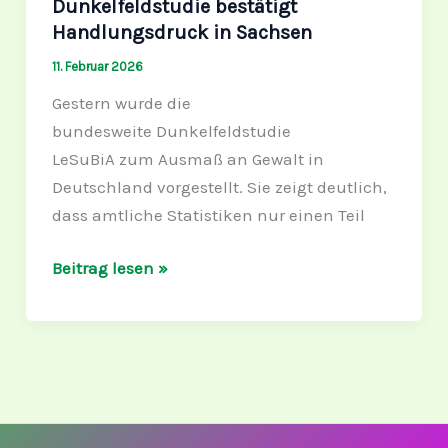
Dunkelfeldstudie bestätigt
in
Handlungsdruck in Sachsen
Sachsen
11. Februar 2026
Gestern wurde die
bundesweite Dunkelfeldstudie
LeSuBiA zum Ausmaß an Gewalt in
Deutschland vorgestellt. Sie zeigt deutlich,
dass amtliche Statistiken nur einen Teil
Beitrag lesen »