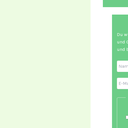
Du wi
und G
und b