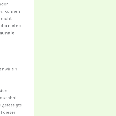
nder
n, können
 nicht
ndern eine
mmunale
anwältin
 dem
pauschal
 gefestigte
f dieser