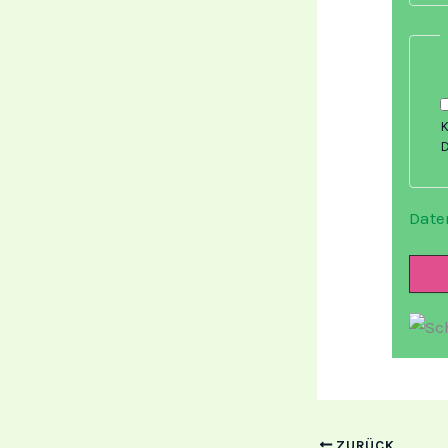
K
D
Date
ZURÜCK