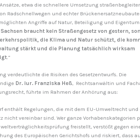
 Ansätze, etwa die schnellere Umsetzung straßenbegleite
on Radschnellwegen und echter Brückenersatzneubaute
rmöglichten Angriffe auf Natur, Beteiligung und Eigentum
.
Sachsen braucht kein Straßengesetz von gestern, so
rkehrspolitik, die Klima und Natur schützt, die ko
altung stärkt und die Planung tatsächlich wirksam
igt
.“
g verdeutlichte die Risiken des Gesetzentwurfs. Die
ändige
Dr. iur. Franziska Heß
, Rechtsanwältin und Fach
tungsrecht, führte im Rahmen der Anhörung aus:
rf enthält Regelungen, die mit dem EU-Umweltrecht und
z nicht vereinbar sind. Wer ganze Vorhabenskategorien 
eltverträglichkeitsprüfung freistellt, verstößt gegen eine
ung des Europäischen Gerichtshofs und riskiert, dass au