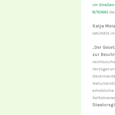
im Straßen
8/5066)
de
Katja Meie
GRÜNEN im 
„
Der Geset
zur Besch
rechtssiche
Verzögerung
Deckmantel
Naturzerst
erhebliche
Selbstverw
Staatsregi