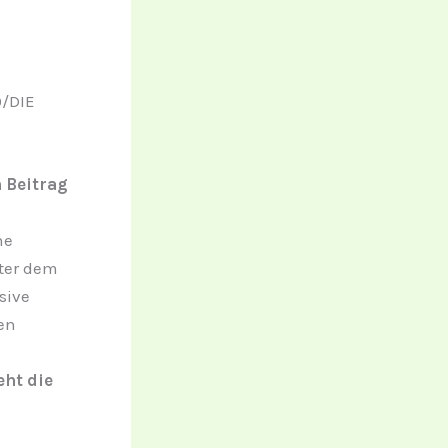
0/DIE
 Beitrag
he
nter dem
sive
en
eht die