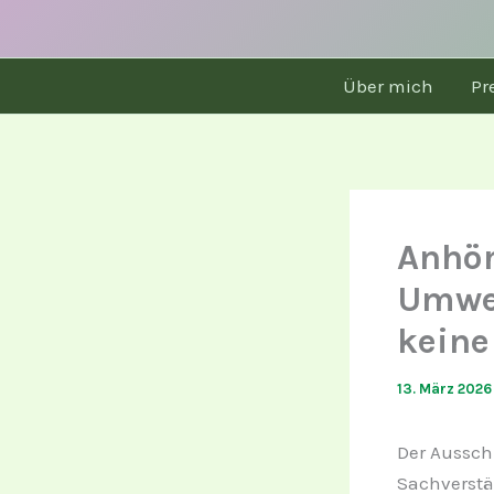
Über mich
Pr
Anhör
Umwel
keine
13. März 202
Der Aussch
Sachverstä