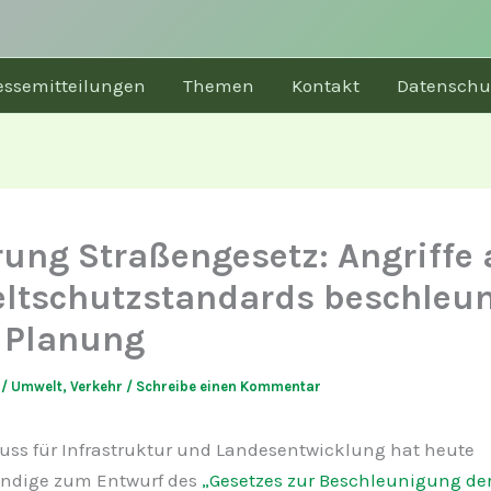
essemitteilungen
Themen
Kontakt
Datenschu
ung Straßengesetz: Angriffe 
tschutzstandards beschleu
 Planung
6
/
Umwelt
,
Verkehr
/
Schreibe einen Kommentar
uss für Infrastruktur und Landesentwicklung hat heute
ndige zum Entwurf des
„Gesetzes zur Beschleunigung der