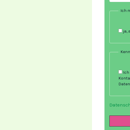
Ich 
ja, 
Kenn
Ich
Konta
Daten
Datensch