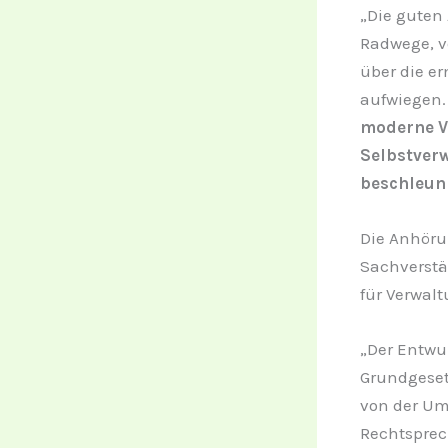
„Die guten
Radwege, v
über die e
aufwiegen
moderne Ve
Selbstverw
beschleun
Die Anhörun
Sachverst
für Verwal
„Der Entwu
Grundgeset
von der Umw
Rechtsprech