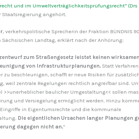
recht und im Umweltverträglichkeitsprüfungsrecht“ (Drs
r Staatsregierung angehört.
r
, verkehrspolitische Sprecherin der Fraktion BÜNDNIS 9
Sächsischen Landtag, erklärt nach der Anhörung:
zentwurf zum Straßengesetz leistet keinen wirksamen
leunigung von Infrastrukturplanungen.
Statt Verfahren
r zu beschleunigen, schafft er neue Risiken für zusätzlic
, weil zentrale Regelungen rechtlich angreifbar sind. U
 >>unerheblicher baulicher Umgestaltung<< sollen mas
örung und Versiegelung ermöglicht werden. Hinzu komm
 Eingriffe in Eigentumsrechte und die kommunale
altung.
Die eigentlichen Ursachen langer Planungen g
erung dagegen nicht an.
“