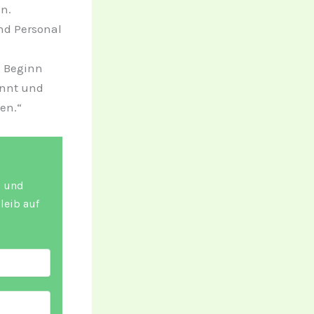
n.
nd Personal
 Beginn
annt und
en.“
g und
leib auf