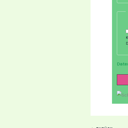
K
D
Date