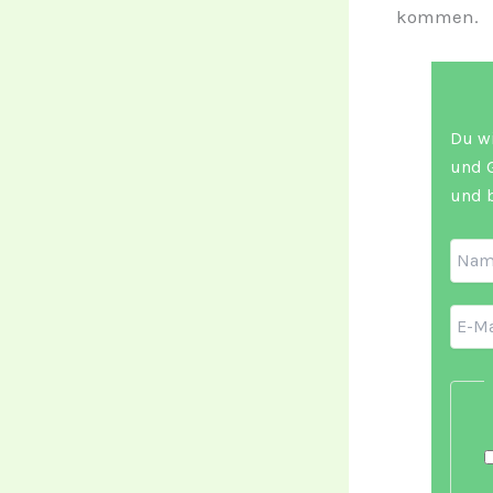
kommen.
Du wi
und G
und b