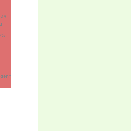
73%
u.
7%
n
s
nden“