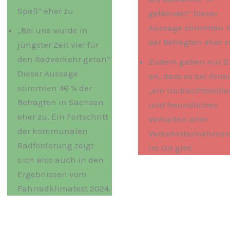
Spaß“ eher zu
gefährdet“ Dieser
Aussage stimmten 
„Bei uns wurde in
der Befragten eher z
jüngster Zeit viel für
den Radverkehr getan“
Zudem gaben nur 2
Dieser Aussage
an, dass es bei Ihne
stimmten 46 % der
„ein rücksichtsvolle
Befragten in Sachsen
und freundliches
eher zu. Ein Fortschritt
Verhalten aller
der kommunalen
Verkehrsteilnehme
Radförderung zeigt
im Ort gibt.
sich also auch in den
Ergebnissen vom
Fahrradklimatest 2024.