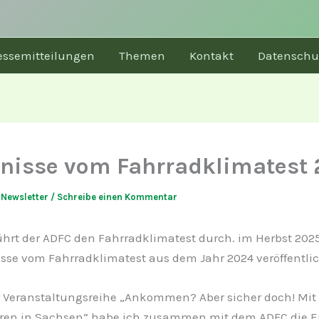
essemitteilungen
Themen
Kontakt
Datenschu
nisse vom Fahrradklimatest
/
Newsletter
/
Schreibe einen Kommentar
führt der ADFC den Fahrradklimatest durch. im Herbst 20
isse vom Fahrradklimatest aus dem Jahr 2024 veröffentlic
r Veranstaltungsreihe „Ankommen? Aber sicher doch! Mit 
ren in Sachsen“ habe ich zusammen mit dem ADFC die E