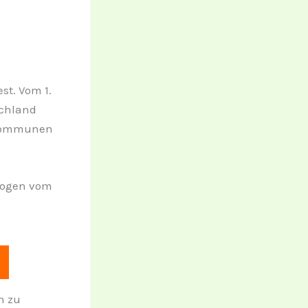
st. Vom 1.
schland
 Kommunen
bogen vom
h zu