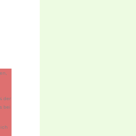
en,
% der
s bei
sich