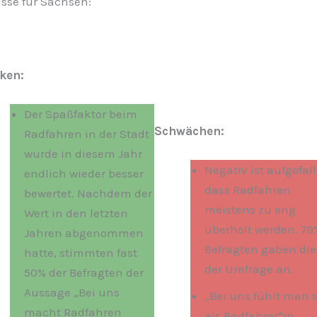
sse für Sachsen:
ken:
Der Spaßfaktor beim
Schwächen:
Radfahren in der Stadt
wurde in diesem Jahr
Negativ ist aufgefall
endlich wieder besser
dass Radfahren
bewertet. Nachdem der
meistens zu eng
Wert in den letzten
überholt werden. 79
Jahren abgenommen
Befragten gaben die
hatte, stimmten fast
der Umfrage an.
50% der Befragten der
Aussage „Bei uns
„Bei uns fühlt man 
macht Radfahren
als Radfahrer*in