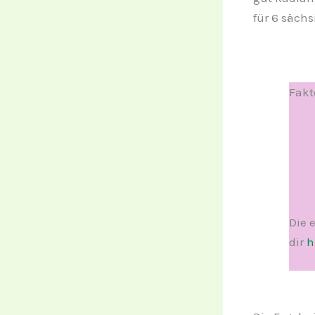
für 6 säch
Fakt
Die 
dir
h