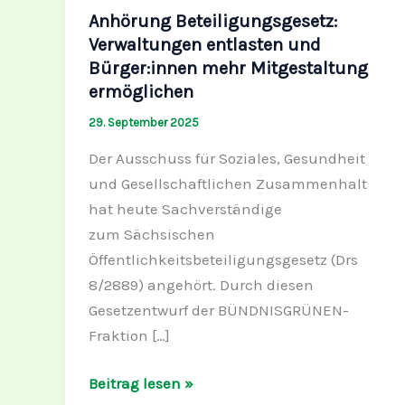
entlasten
Anhörung Beteiligungsgesetz:
und
Verwaltungen entlasten und
Bürger:innen
Bürger:innen mehr Mitgestaltung
mehr
ermöglichen
Mitgestaltung
29. September 2025
ermöglichen
Der Ausschuss für Soziales, Gesundheit
und Gesellschaftlichen Zusammenhalt
hat heute Sachverständige
zum Sächsischen
Öffentlichkeitsbeteiligungsgesetz (Drs
8/2889) angehört. Durch diesen
Gesetzentwurf der BÜNDNISGRÜNEN-
Fraktion […]
Beitrag lesen »