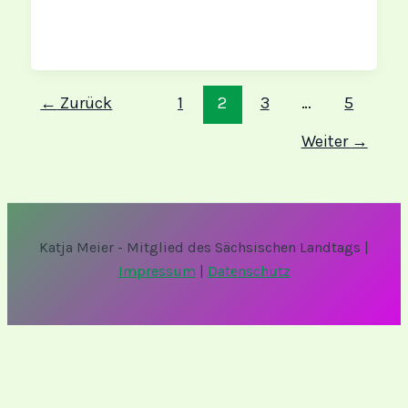
←
Zurück
1
2
3
…
5
Weiter
→
Katja Meier - Mitglied des Sächsischen Landtags |
Impressum
|
Datenschutz